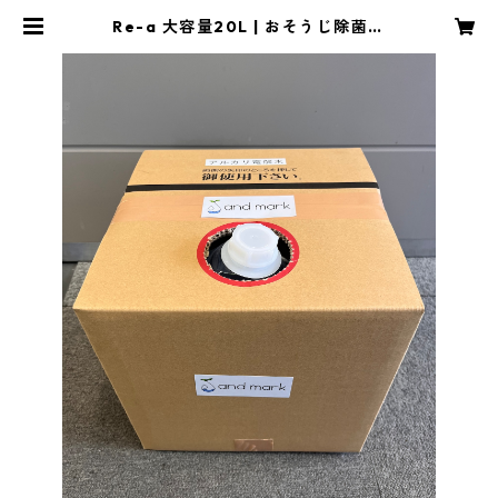
Re-a 大容量20L | おそうじ除菌水
Re-a